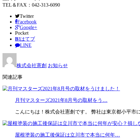
TEL＆FAX：042-313-6090
Twitter
Facebook
Google+
Pocket
B!
はてブ
LINE
株式会社憲創
お知らせ
関連記事
月刊マスターズ2021年8月号の取材をう…
こんにちは！株式会社憲創です。 弊社は東京都小平市
屋根塗装の施工後保証は立川市で本当に何年…