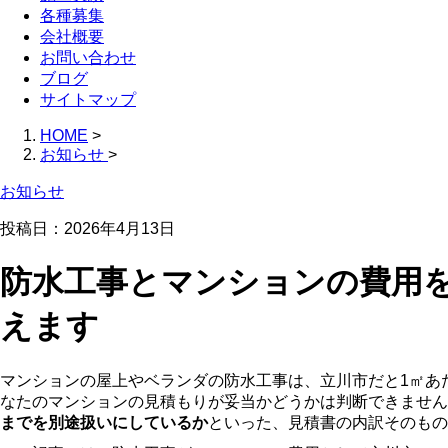
各種募集
会社概要
お問い合わせ
ブログ
サイトマップ
HOME
>
お知らせ
>
お知らせ
投稿日：2026年4月13日
防水工事とマンションの費用
えます
マンションの屋上やベランダの防水工事は、立川市だと1㎡あた
なたのマンションの見積もりが妥当かどうかは判断できません
までを別途扱いにしているか
といった、見積書の内訳そのもの