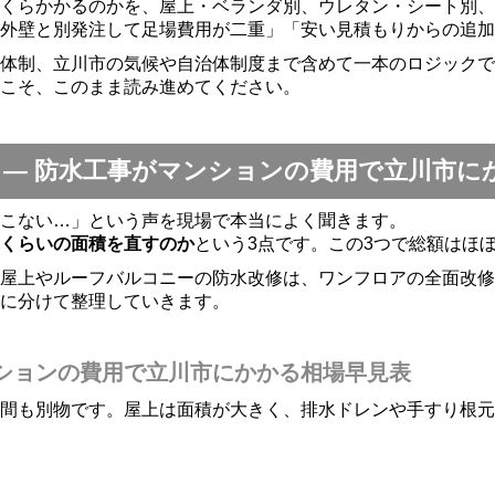
くらかかるのかを、屋上・ベランダ別、ウレタン・シート別、5
外壁と別発注して足場費用が二重」「安い見積もりからの追加
体制、立川市の気候や自治体制度まで含めて一本のロジックで
こそ、このまま読み進めてください。
 ― 防水工事がマンションの費用で立川市に
こない…」という声を現場で本当によく聞きます。
れくらいの面積を直すのか
という3点です。この3つで総額はほ
屋上やルーフバルコニーの防水改修は、ワンフロアの全面改修
に分けて整理していきます。
ションの費用で立川市にかかる相場早見表
間も別物です。屋上は面積が大きく、排水ドレンや手すり根元