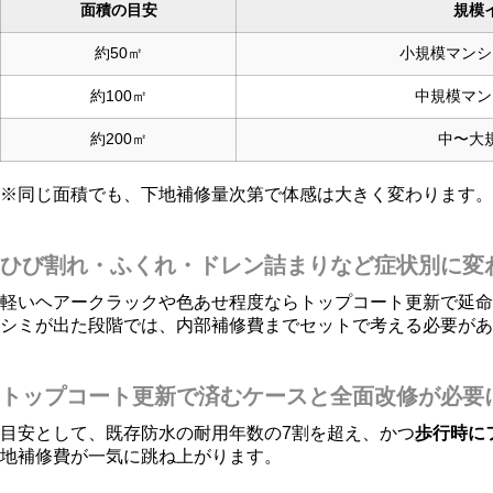
面積の目安
規模
約50㎡
小規模マンシ
約100㎡
中規模マン
約200㎡
中〜大
※同じ面積でも、下地補修量次第で体感は大きく変わります。
ひび割れ・ふくれ・ドレン詰まりなど症状別に変
軽いヘアークラックや色あせ程度ならトップコート更新で延命
シミが出た段階では、内部補修費までセットで考える必要があ
トップコート更新で済むケースと全面改修が必要
目安として、既存防水の耐用年数の7割を超え、かつ
歩行時に
地補修費が一気に跳ね上がります。