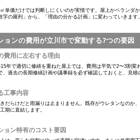
㎡単価だけでは判断しにくいのが実情です。屋上かベランダか
数字の羅列」から、「理由の分かる計画」に変わっていきます
ションの費用が立川市で変動する7つの要因
の費用に左右する理由
15年で適切に修繕を重ねた屋上では、費用は平気で2〜3割変
で、過去の長期修繕計画や議事録を必ず確認しておくと、見積
る工事内容
きだらけだと雨漏りは止まりません。既存がウレタンなのか、
工期に直結します。
ション特有のコスト要因