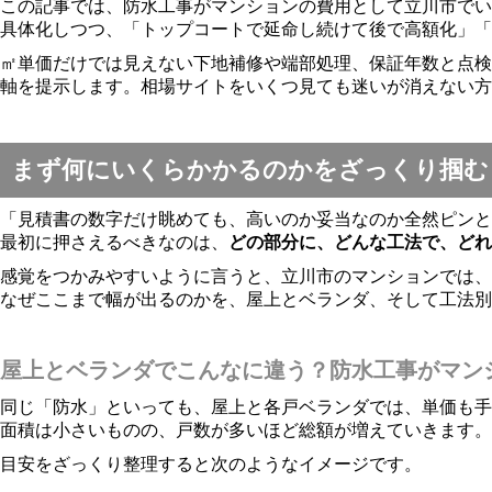
この記事では、防水工事がマンションの費用として立川市でい
具体化しつつ、「トップコートで延命し続けて後で高額化」「
㎡単価だけでは見えない下地補修や端部処理、保証年数と点検
軸を提示します。相場サイトをいくつ見ても迷いが消えない方
まず何にいくらかかるのかをざっくり掴む
「見積書の数字だけ眺めても、高いのか妥当なのか全然ピンと
最初に押さえるべきなのは、
どの部分に、どんな工法で、ど
感覚をつかみやすいように言うと、立川市のマンションでは、
なぜここまで幅が出るのかを、屋上とベランダ、そして工法別
屋上とベランダでこんなに違う？防水工事がマン
同じ「防水」といっても、屋上と各戸ベランダでは、単価も手
面積は小さいものの、戸数が多いほど総額が増えていきます。
目安をざっくり整理すると次のようなイメージです。