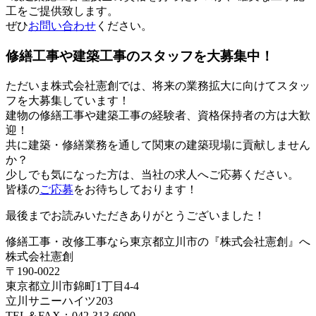
工をご提供致します。
ぜひ
お問い合わせ
ください。
修繕工事や建築工事のスタッフを大募集中！
ただいま株式会社憲創では、将来の業務拡大に向けてスタッ
フを大募集しています！
建物の修繕工事や建築工事の経験者、資格保持者の方は大歓
迎！
共に建築・修繕業務を通して関東の建築現場に貢献しません
か？
少しでも気になった方は、当社の求人へご応募ください。
皆様の
ご応募
をお待ちしております！
最後までお読みいただきありがとうございました！
修繕工事・改修工事なら東京都立川市の『株式会社憲創』へ
株式会社憲創
〒190-0022
東京都立川市錦町1丁目4-4
立川サニーハイツ203
TEL＆FAX：042-313-6090