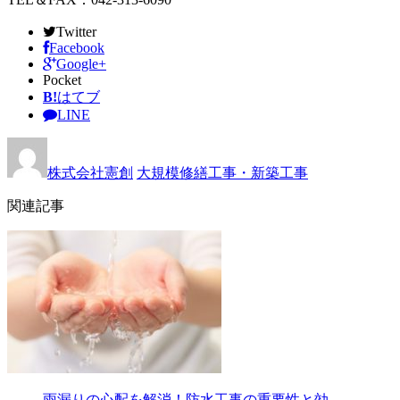
Twitter
Facebook
Google+
Pocket
B!
はてブ
LINE
株式会社憲創
大規模修繕工事・新築工事
関連記事
雨漏りの心配を解消！防水工事の重要性と効…